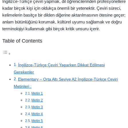
İngilizce-Türkçe çeviri yapmak, dil öğrenicilerinden profesyonellere
kadar birçok kişi için oldukça önemli bir yetenektir. Çeviri süreci,
kelimelerin basitçe bir dilden diğerine aktarılmasının ötesine geçer;
anlam bütünlüğünü korumak, kültürel uyumu sağlamak ve doğru
terminolojiyi kullanmak gibi birçok kritik unsuru içerir.
Table of Contents
İngilizce-Türkçe Çeviri Yaparken Dikkat Edilmesi
Gerekenler
Elementary – Orta Altı Seviye A2 İngilizce-Türkçe Çeviri
Metinleri :
Metin 1
Metin 2
Metin 3
Metin 4
Metin 5
Metin 6