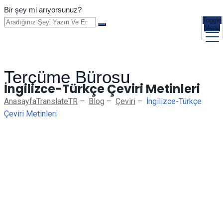
Bir şey mi arıyorsunuz?
Toggle
Menu
Tercüme Bürosu
İngilizce-Türkçe Çeviri Metinleri
Anasayfa
TranslateTR
–
Blog
–
Çeviri
–
İngilizce-Türkçe
Çeviri Metinleri