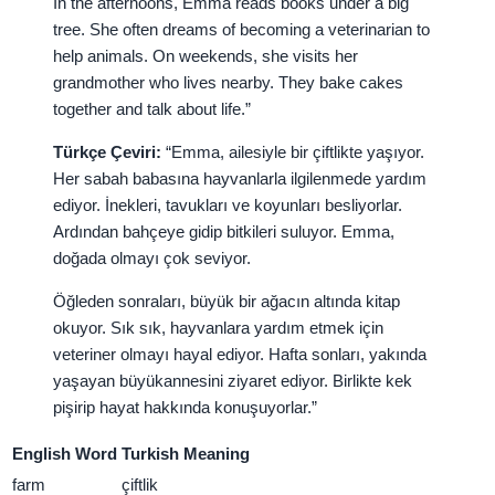
In the afternoons, Emma reads books under a big
tree. She often dreams of becoming a veterinarian to
help animals. On weekends, she visits her
grandmother who lives nearby. They bake cakes
together and talk about life.”
Türkçe Çeviri:
“Emma, ailesiyle bir çiftlikte yaşıyor.
Her sabah babasına hayvanlarla ilgilenmede yardım
ediyor. İnekleri, tavukları ve koyunları besliyorlar.
Ardından bahçeye gidip bitkileri suluyor. Emma,
doğada olmayı çok seviyor.
Öğleden sonraları, büyük bir ağacın altında kitap
okuyor. Sık sık, hayvanlara yardım etmek için
veteriner olmayı hayal ediyor. Hafta sonları, yakında
yaşayan büyükannesini ziyaret ediyor. Birlikte kek
pişirip hayat hakkında konuşuyorlar.”
English Word
Turkish Meaning
farm
çiftlik