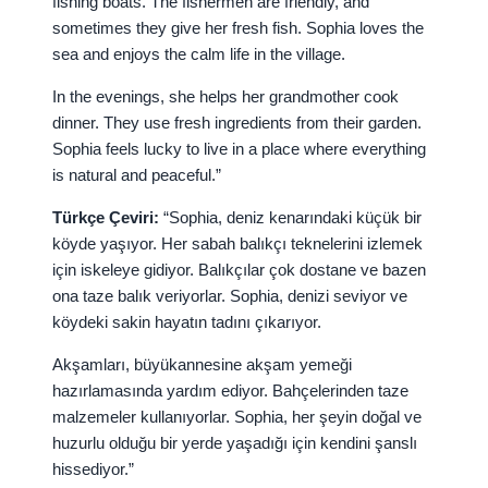
fishing boats. The fishermen are friendly, and
sometimes they give her fresh fish. Sophia loves the
sea and enjoys the calm life in the village.
In the evenings, she helps her grandmother cook
dinner. They use fresh ingredients from their garden.
Sophia feels lucky to live in a place where everything
is natural and peaceful.”
Türkçe Çeviri:
“Sophia, deniz kenarındaki küçük bir
köyde yaşıyor. Her sabah balıkçı teknelerini izlemek
için iskeleye gidiyor. Balıkçılar çok dostane ve bazen
ona taze balık veriyorlar. Sophia, denizi seviyor ve
köydeki sakin hayatın tadını çıkarıyor.
Akşamları, büyükannesine akşam yemeği
hazırlamasında yardım ediyor. Bahçelerinden taze
malzemeler kullanıyorlar. Sophia, her şeyin doğal ve
huzurlu olduğu bir yerde yaşadığı için kendini şanslı
hissediyor.”