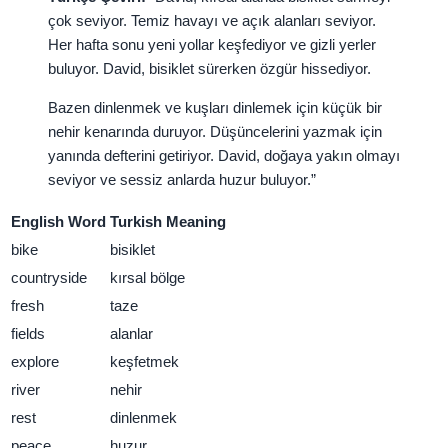
çok seviyor. Temiz havayı ve açık alanları seviyor.
Her hafta sonu yeni yollar keşfediyor ve gizli yerler
buluyor. David, bisiklet sürerken özgür hissediyor.
Bazen dinlenmek ve kuşları dinlemek için küçük bir
nehir kenarında duruyor. Düşüncelerini yazmak için
yanında defterini getiriyor. David, doğaya yakın olmayı
seviyor ve sessiz anlarda huzur buluyor.”
English Word
Turkish Meaning
bike
bisiklet
countryside
kırsal bölge
fresh
taze
fields
alanlar
explore
keşfetmek
river
nehir
rest
dinlenmek
peace
huzur