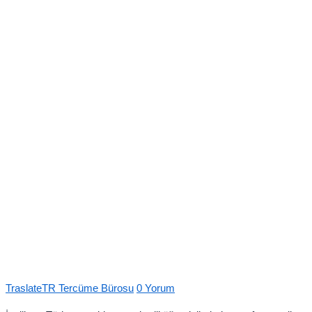
Author
Posted
TraslateTR Tercüme Bürosu
0 Yorum
on