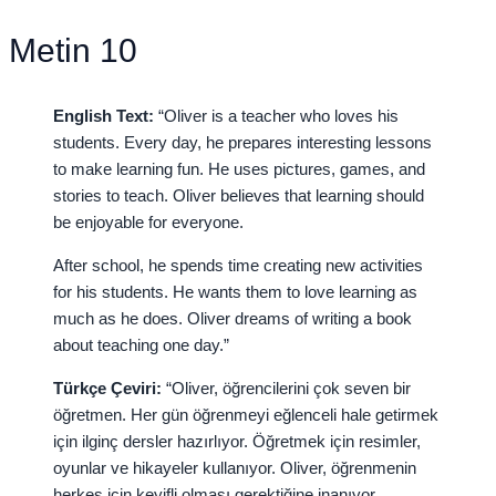
Metin 10
English Text:
“Oliver is a teacher who loves his
students. Every day, he prepares interesting lessons
to make learning fun. He uses pictures, games, and
stories to teach. Oliver believes that learning should
be enjoyable for everyone.
After school, he spends time creating new activities
for his students. He wants them to love learning as
much as he does. Oliver dreams of writing a book
about teaching one day.”
Türkçe Çeviri:
“Oliver, öğrencilerini çok seven bir
öğretmen. Her gün öğrenmeyi eğlenceli hale getirmek
için ilginç dersler hazırlıyor. Öğretmek için resimler,
oyunlar ve hikayeler kullanıyor. Oliver, öğrenmenin
herkes için keyifli olması gerektiğine inanıyor.