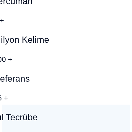
ercüman
+
ilyon Kelime
00
+
eferans
5
+
ıl Tecrübe