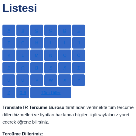
Listesi
A
B
C
Ç
D
E
F
G
H
I
İ
J
K
L
M
N
O
Ö
P
Q
R
S
Ş
T
U
Ü
V
W
X
Y
Z
0-9
Tüm Diller
TranslateTR Tercüme
Bürosu
tarafından verilmekte tüm tercüme
dilleri hizmetleri ve fiyatları hakkında bilgileri ilgili sayfaları ziyaret
ederek öğrene bilirsiniz.
Tercüme Dillerimiz: