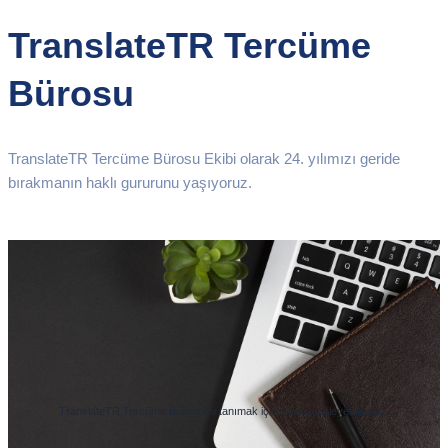
TranslateTR Tercüme
Bürosu
TranslateTR Tercüme Bürosu Ekibi olarak 24. yılımızı geride
bırakmanın haklı gururunu yaşıyoruz.
TranslateTR Tercüme Bürosunu tanımak için videoyu izleyebilirsiniz.