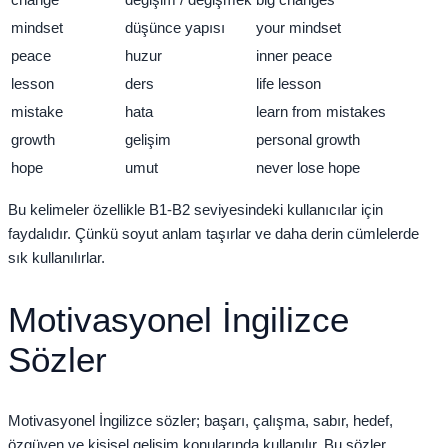
mindset
düşünce yapısı
your mindset
peace
huzur
inner peace
lesson
ders
life lesson
mistake
hata
learn from mistakes
growth
gelişim
personal growth
hope
umut
never lose hope
Bu kelimeler özellikle B1-B2 seviyesindeki kullanıcılar için
faydalıdır. Çünkü soyut anlam taşırlar ve daha derin cümlelerde
sık kullanılırlar.
Motivasyonel İngilizce
Sözler
Motivasyonel İngilizce sözler; başarı, çalışma, sabır, hedef,
özgüven ve kişisel gelişim konularında kullanılır. Bu sözler