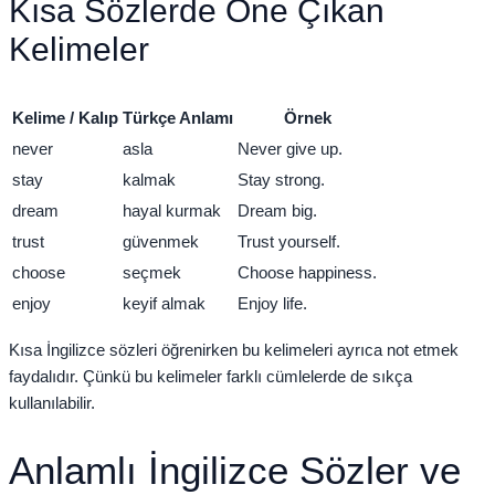
Kısa Sözlerde Öne Çıkan
Kelimeler
Kelime / Kalıp
Türkçe Anlamı
Örnek
never
asla
Never give up.
stay
kalmak
Stay strong.
dream
hayal kurmak
Dream big.
trust
güvenmek
Trust yourself.
choose
seçmek
Choose happiness.
enjoy
keyif almak
Enjoy life.
Kısa İngilizce sözleri öğrenirken bu kelimeleri ayrıca not etmek
faydalıdır. Çünkü bu kelimeler farklı cümlelerde de sıkça
kullanılabilir.
Anlamlı İngilizce Sözler ve