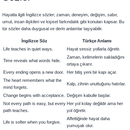
Hayatla ilgili İngilizce sözler; zaman, deneyim, değişim, sabır,
umut, insan ilişkileri ve kişisel farkındalık gibi konuları kapsar. Bu
tür sözler daha duygusal ve derin anlamlar taşıyabilir.
İngilizce Söz
Türkçe Anlamı
Life teaches in quiet ways.
Hayat sessiz yollarla öğretir.
Zaman, kelimelerin sakladığını
Time reveals what words hide.
ortaya çıkarır.
Every ending opens a new door.
Her bitiş yeni bir kapı açar.
The heart remembers what the
Kalp, zihnin unuttuğunu hatırlar.
mind forgets.
Change begins with acceptance.
Değişim kabulle başlar.
Not every path is easy, but every
Her yol kolay değildir ama her
path teaches.
yol öğretir.
Affettiğinde hayat daha
Life is softer when you forgive.
yumuşak olur.