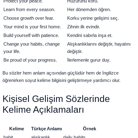
Protect your peace.
Huzurunu koru.
Learn from every season.
Her dönemden öğren.
Choose growth over fear.
Korku yerine gelişimi seç.
Your mind is your first home.
Zihnin ilk evindir.
Build yourself with patience.
Kendini sabırla inşa et.
Change your habits, change
Alışkanlıklarını değiştir, hayatını
your life.
değiştir.
Be proud of your progress.
İlerlemenle gurur duy.
Bu sözler hem anlam açısından güçlüdür hem de İngilizce
öğrenirken soyut kelime bilgisini geliştirmeye yardımcı olur.
Kişisel Gelişim Sözlerinde
Kelime Açıklamaları
Kelime
Türkçe Anlamı
Örnek
habit
alışkanlık
daily habits