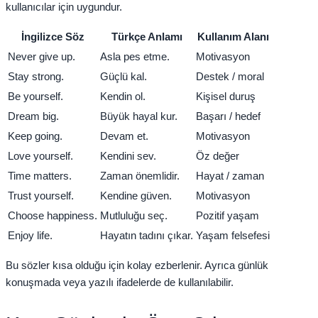
kullanıcılar için uygundur.
İngilizce Söz
Türkçe Anlamı
Kullanım Alanı
Never give up.
Asla pes etme.
Motivasyon
Stay strong.
Güçlü kal.
Destek / moral
Be yourself.
Kendin ol.
Kişisel duruş
Dream big.
Büyük hayal kur.
Başarı / hedef
Keep going.
Devam et.
Motivasyon
Love yourself.
Kendini sev.
Öz değer
Time matters.
Zaman önemlidir.
Hayat / zaman
Trust yourself.
Kendine güven.
Motivasyon
Choose happiness.
Mutluluğu seç.
Pozitif yaşam
Enjoy life.
Hayatın tadını çıkar.
Yaşam felsefesi
Bu sözler kısa olduğu için kolay ezberlenir. Ayrıca günlük
konuşmada veya yazılı ifadelerde de kullanılabilir.