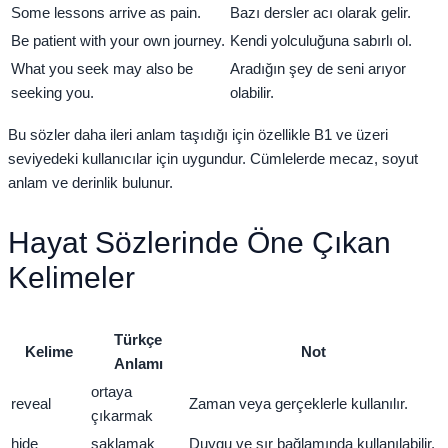
Some lessons arrive as pain.
Bazı dersler acı olarak gelir.
Be patient with your own journey.
Kendi yolculuğuna sabırlı ol.
What you seek may also be
Aradığın şey de seni arıyor
seeking you.
olabilir.
Bu sözler daha ileri anlam taşıdığı için özellikle B1 ve üzeri
seviyedeki kullanıcılar için uygundur. Cümlelerde mecaz, soyut
anlam ve derinlik bulunur.
Hayat Sözlerinde Öne Çıkan
Kelimeler
Türkçe
Kelime
Not
Anlamı
ortaya
reveal
Zaman veya gerçeklerle kullanılır.
çıkarmak
hide
saklamak
Duygu ve sır bağlamında kullanılabilir.