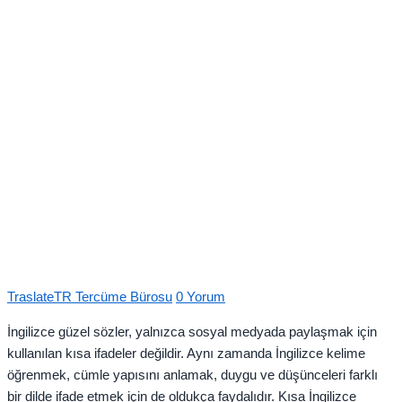
Author
Posted
TraslateTR Tercüme Bürosu
0 Yorum
on
İngilizce güzel sözler, yalnızca sosyal medyada paylaşmak için
kullanılan kısa ifadeler değildir. Aynı zamanda İngilizce kelime
öğrenmek, cümle yapısını anlamak, duygu ve düşünceleri farklı
bir dilde ifade etmek için de oldukça faydalıdır. Kısa İngilizce