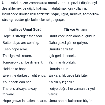
Umut sözleri, zor zamanlarda moral vermek, pozitif düşünceyi
desteklemek ve güçlü kalmayı hatırlatmak için kullanılır.
İngilizcede umutla ilgili sözlerde
hope
,
light
,
believe
,
tomorrow
,
strong
,
better
gibi kelimeler sıkça geçer.
İngilizce Umut Sözü
Türkçe Anlamı
Hope is stronger than fear.
Umut korkudan daha güçlüdür.
Better days are coming.
Daha güzel günler geliyor.
Keep hope alive.
Umudu canlı tut.
The light will return.
Işık geri dönecek.
Tomorrow can be different.
Yarın farklı olabilir.
Hold on to hope.
Umuda tutun.
Even the darkest night ends.
En karanlık gece bile biter.
Your heart can heal.
Kalbin iyileşebilir.
There is always a way
İleriye doğru her zaman bir yol
forward.
vardır.
Hope grows in patient hearts.
Umut sabırlı kalplerde büyür.